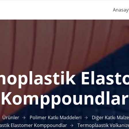
Anasay
oplastik Elas
Komppoundlar
Ürünler
Polimer Katkı Maddeleri
Diğer Katkı Malz
astik Elastomer Komppoundlar
Termoplaastik Volkanize