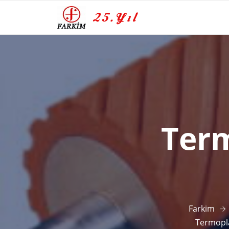
25.Yıl
Term
Farkim
Termopl